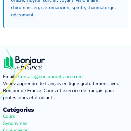
oracle
,
sibylle
,
sorcier
,
voyant
,
visionnaire
,
chiromancien
,
cartomancien
,
spirite
,
thaumaturge
,
nécromant
Email :
Contact@bonjourdefrance.com
Venez apprendre le français en ligne gratuitement avec
Bonjour de France. Cours et exercice de français pour
professeurs et étudiants.
Catégories
Cours
Synonymes
Conjugaison