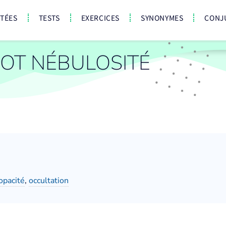
CTÉES
TESTS
EXERCICES
SYNONYMES
CONJ
OT NÉBULOSITÉ
opacité
,
occultation