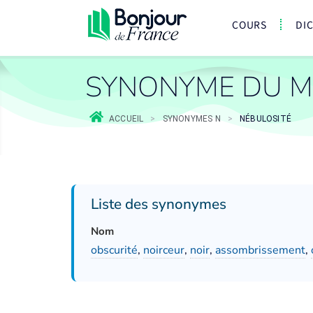
COURS
DI
SYNONYME DU M
ACCUEIL
>
SYNONYMES N
>
NÉBULOSITÉ
Liste des synonymes
Nom
obscurité
,
noirceur
,
noir
,
assombrissement
,