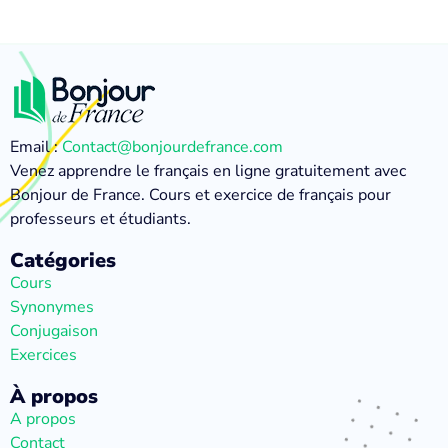
Email :
Contact@bonjourdefrance.com
Venez apprendre le français en ligne gratuitement avec
Bonjour de France. Cours et exercice de français pour
professeurs et étudiants.
Catégories
Cours
Synonymes
Conjugaison
Exercices
À propos
A propos
Contact