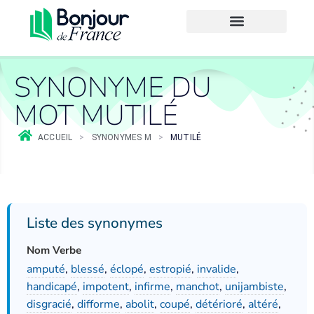
SYNONYME DU
MOT MUTILÉ
ACCUEIL
>
SYNONYMES M
>
MUTILÉ
Liste des synonymes
Nom Verbe
amputé
,
blessé
,
éclopé
,
estropié
,
invalide
,
handicapé
,
impotent
,
infirme
,
manchot
,
unijambiste
,
disgracié
,
difforme
,
abolit
,
coupé
,
détérioré
,
altéré
,