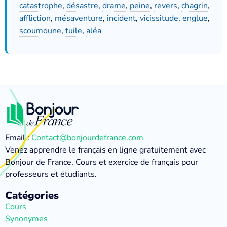
catastrophe
,
désastre
,
drame
,
peine
,
revers
,
chagrin
,
affliction
,
mésaventure
,
incident
,
vicissitude
,
englue
,
scoumoune
,
tuile
,
aléa
Email :
Contact@bonjourdefrance.com
Venez apprendre le français en ligne gratuitement avec
Bonjour de France. Cours et exercice de français pour
professeurs et étudiants.
Catégories
Cours
Synonymes