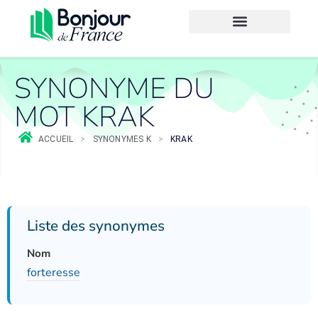
SYNONYME DU
MOT KRAK
ACCUEIL
>
SYNONYMES K
>
KRAK
Liste des synonymes
Nom
forteresse