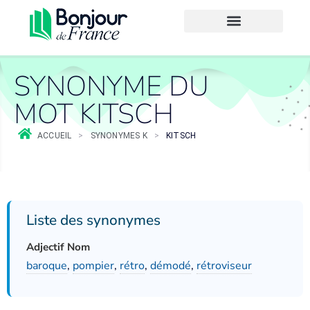
SYNONYME DU
MOT KITSCH
ACCUEIL
>
SYNONYMES K
>
KITSCH
Liste des synonymes
Adjectif Nom
baroque
,
pompier
,
rétro
,
démodé
,
rétroviseur