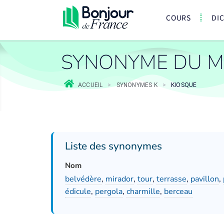
COURS
DI
SYNONYME DU M
ACCUEIL
>
SYNONYMES K
>
KIOSQUE
Liste des synonymes
Nom
belvédère
,
mirador
,
tour
,
terrasse
,
pavillon
,
édicule
,
pergola
,
charmille
,
berceau