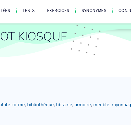
CTÉES
TESTS
EXERCICES
SYNONYMES
CONJ
OT KIOSQUE
plate-forme
,
bibliothèque
,
librairie
,
armoire
,
meuble
,
rayonna