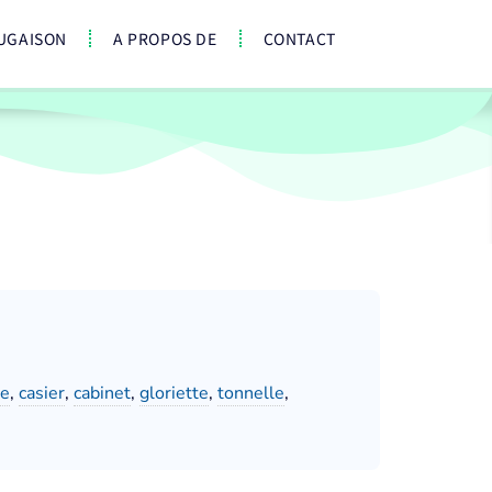
UGAISON
A PROPOS DE
CONTACT
ge
,
casier
,
cabinet
,
gloriette
,
tonnelle
,