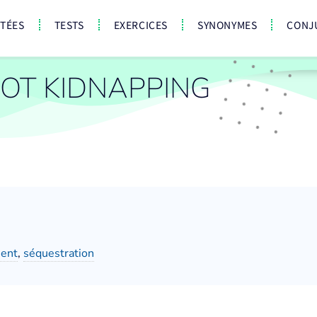
CTÉES
TESTS
EXERCICES
SYNONYMES
CONJ
OT KIDNAPPING
ment
,
séquestration