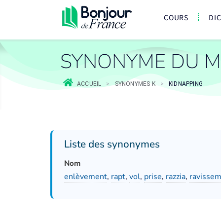
COURS
DI
SYNONYME DU M
ACCUEIL
>
SYNONYMES K
>
KIDNAPPING
Liste des synonymes
Nom
enlèvement
,
rapt
,
vol
,
prise
,
razzia
,
ravisse