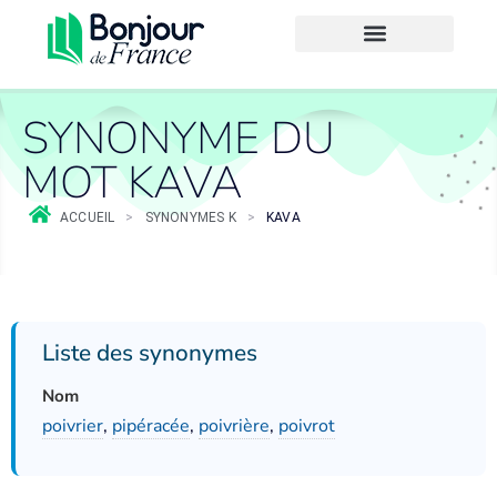
SYNONYME DU
MOT KAVA
ACCUEIL
>
SYNONYMES K
>
KAVA
Liste des synonymes
Nom
poivrier
,
pipéracée
,
poivrière
,
poivrot