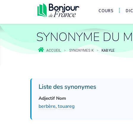
COURS
DI
SYNONYME DU M
ACCUEIL
>
SYNONYMES K
>
KABYLE
Liste des synonymes
Adjectif Nom
berbère
,
touareg