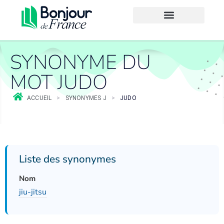
SYNONYME DU
MOT JUDO
ACCUEIL
>
SYNONYMES J
>
JUDO
Liste des synonymes
Nom
jiu-jitsu