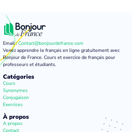
Email :
Contact@bonjourdefrance.com
Venez apprendre le français en ligne gratuitement avec
Bonjour de France. Cours et exercice de français pour
professeurs et étudiants.
Catégories
Cours
Synonymes
Conjugaison
Exercices
À propos
A propos
Contact