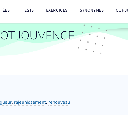
CTÉES
TESTS
EXERCICES
SYNONYMES
CONJ
OT JOUVENCE
igueur
,
rajeunissement
,
renouveau