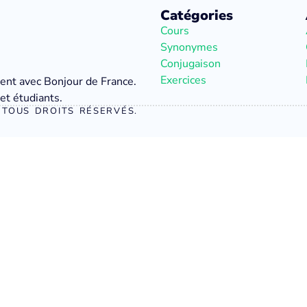
Catégories
Cours
Synonymes
Conjugaison
Exercices
ment avec Bonjour de France.
et étudiants.
TOUS DROITS RÉSERVÉS.