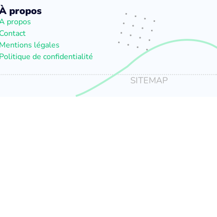
À propos
A propos
Contact
Mentions légales
Politique de confidentialité
SITEMAP