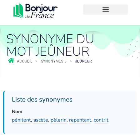
SYNONYME DU
MOT JEÛNEUR
ACCUEIL
>
SYNONYMES J
>
JEÛNEUR
Liste des synonymes
Nom
pénitent
,
ascète
,
pèlerin
,
repentant
,
contrit