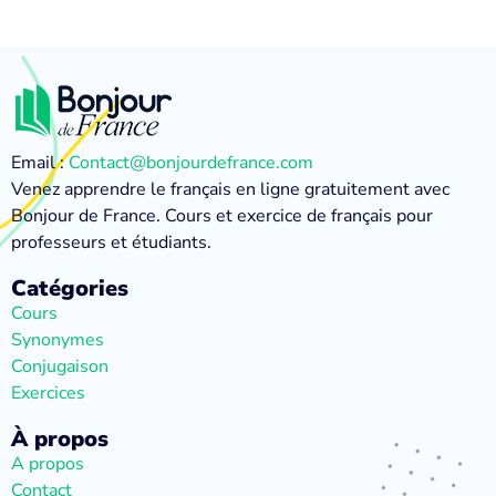
Email :
Contact@bonjourdefrance.com
Venez apprendre le français en ligne gratuitement avec
Bonjour de France. Cours et exercice de français pour
professeurs et étudiants.
Catégories
Cours
Synonymes
Conjugaison
Exercices
À propos
A propos
Contact