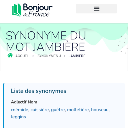
SYNONYME DU
MOT JAMBIÈRE
ACCUEIL
>
SYNONYMES J
>
JAMBIÈRE
Liste des synonymes
Adjectif Nom
cnémide
,
cuissière
,
guêtre
,
molletière
,
houseau
,
leggins