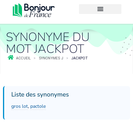
SYNONYME DU
MOT JACKPOT
ACCUEIL
>
SYNONYMES J
>
JACKPOT
Liste des synonymes
gros lot
,
pactole