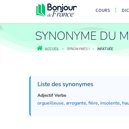
COURS
DI
SYNONYME DU M
ACCUEIL
>
SYNONYMES I
>
INFATUÉE
Liste des synonymes
Adjectif Verbe
orgueilleuse
,
arrogante
,
fière
,
insolente
,
hau