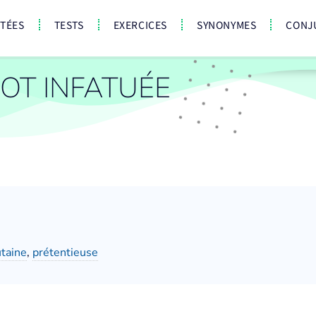
CTÉES
TESTS
EXERCICES
SYNONYMES
CONJ
OT INFATUÉE
taine
,
prétentieuse