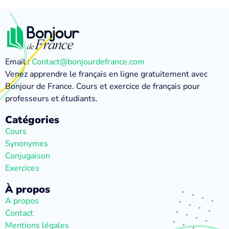
Email :
Contact@bonjourdefrance.com
Venez apprendre le français en ligne gratuitement avec
Bonjour de France. Cours et exercice de français pour
professeurs et étudiants.
Catégories
Cours
Synonymes
Conjugaison
Exercices
À propos
A propos
Contact
Mentions légales