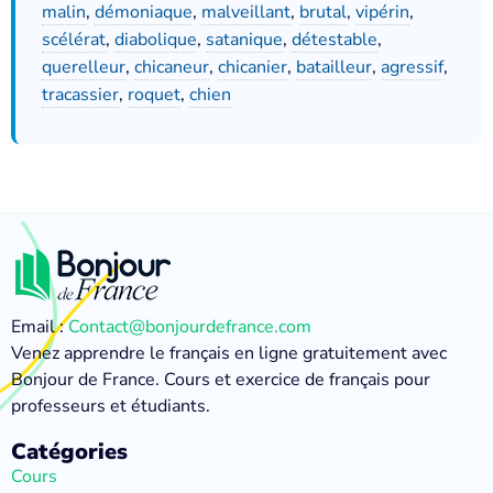
malin
,
démoniaque
,
malveillant
,
brutal
,
vipérin
,
scélérat
,
diabolique
,
satanique
,
détestable
,
querelleur
,
chicaneur
,
chicanier
,
batailleur
,
agressif
,
tracassier
,
roquet
,
chien
Email :
Contact@bonjourdefrance.com
Venez apprendre le français en ligne gratuitement avec
Bonjour de France. Cours et exercice de français pour
professeurs et étudiants.
Catégories
Cours