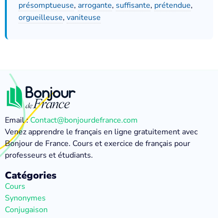
présomptueuse
,
arrogante
,
suffisante
,
prétendue
,
orgueilleuse
,
vaniteuse
Email :
Contact@bonjourdefrance.com
Venez apprendre le français en ligne gratuitement avec
Bonjour de France. Cours et exercice de français pour
professeurs et étudiants.
Catégories
Cours
Synonymes
Conjugaison