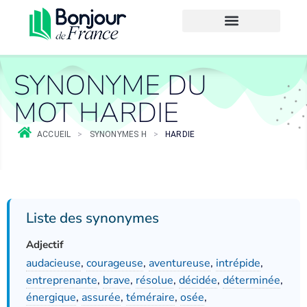
SYNONYME DU
MOT HARDIE
ACCUEIL
>
SYNONYMES H
>
HARDIE
Liste des synonymes
Adjectif
audacieuse
,
courageuse
,
aventureuse
,
intrépide
,
entreprenante
,
brave
,
résolue
,
décidée
,
déterminée
,
énergique
,
assurée
,
téméraire
,
osée
,