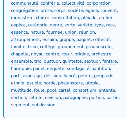
communauté
,
confrérie
,
collectivité
,
corporation
,
congrégation
,
ordre
,
corps
,
société
,
église
,
couvent
,
monastère
,
cloître
,
constellation
,
pléiade
,
atelier
,
espèce
,
catégorie
,
genre
,
sorte
,
variété
,
type
,
race
,
essence
,
nature
,
fournée
,
union
,
réunion
,
attroupement
,
essaim
,
grappe
,
paquet
,
collectif
,
famille
,
tribu
,
collège
,
groupement
,
groupuscule
,
chapelle
,
noyau
,
centre
,
cœur
,
origine
,
orchestre
,
ensemble
,
trio
,
quatuor
,
quintette
,
sextuor
,
fanfare
,
harmonie
,
panel
,
enquête
,
sondage
,
échantillon
,
parti
,
avantage
,
décision
,
fiancé
,
pelote
,
peuplade
,
ethnie
,
peuple
,
horde
,
phalanstère
,
utopie
,
multitude
,
foule
,
pool
,
cartel
,
consortium
,
entente
,
section
,
cellule
,
division
,
paragraphe
,
portion
,
partie
,
segment
,
subdivision