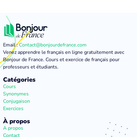
Email :
Contact@bonjourdefrance.com
Venez apprendre le français en ligne gratuitement avec
Bonjour de France. Cours et exercice de français pour
professeurs et étudiants.
Catégories
Cours
Synonymes
Conjugaison
Exercices
À propos
A propos
Contact