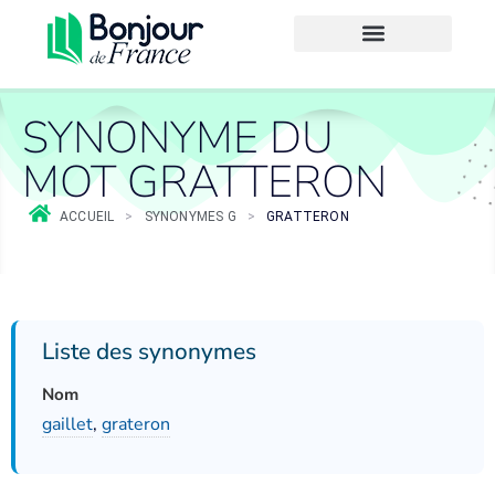
SYNONYME DU
MOT GRATTERON
ACCUEIL
>
SYNONYMES G
>
GRATTERON
Liste des synonymes
Nom
gaillet
,
grateron