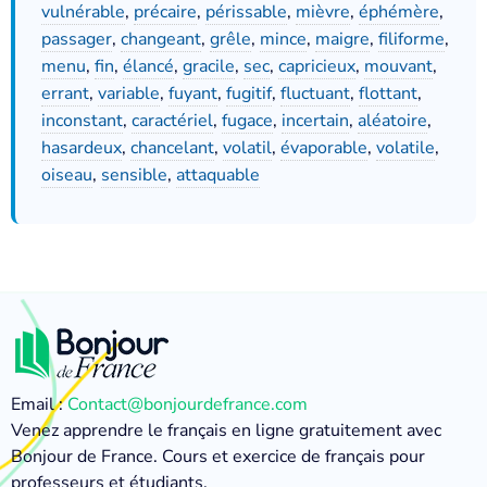
vulnérable
,
précaire
,
périssable
,
mièvre
,
éphémère
,
passager
,
changeant
,
grêle
,
mince
,
maigre
,
filiforme
,
menu
,
fin
,
élancé
,
gracile
,
sec
,
capricieux
,
mouvant
,
errant
,
variable
,
fuyant
,
fugitif
,
fluctuant
,
flottant
,
inconstant
,
caractériel
,
fugace
,
incertain
,
aléatoire
,
hasardeux
,
chancelant
,
volatil
,
évaporable
,
volatile
,
oiseau
,
sensible
,
attaquable
Email :
Contact@bonjourdefrance.com
Venez apprendre le français en ligne gratuitement avec
Bonjour de France. Cours et exercice de français pour
professeurs et étudiants.