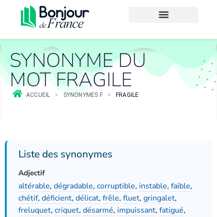
SYNONYME DU
MOT FRAGILE
ACCUEIL
>
SYNONYMES F
>
FRAGILE
Liste des synonymes
Adjectif
altérable
,
dégradable
,
corruptible
,
instable
,
faible
,
chétif
,
déficient
,
délicat
,
frêle
,
fluet
,
gringalet
,
freluquet
,
criquet
,
désarmé
,
impuissant
,
fatigué
,