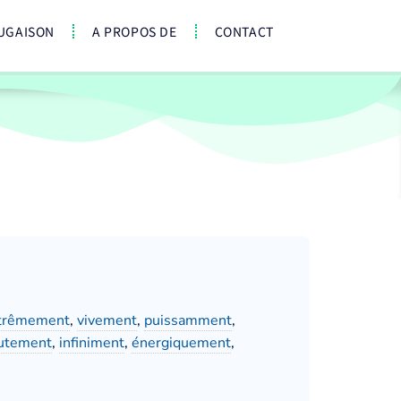
UGAISON
A PROPOS DE
CONTACT
trêmement
,
vivement
,
puissamment
,
utement
,
infiniment
,
énergiquement
,