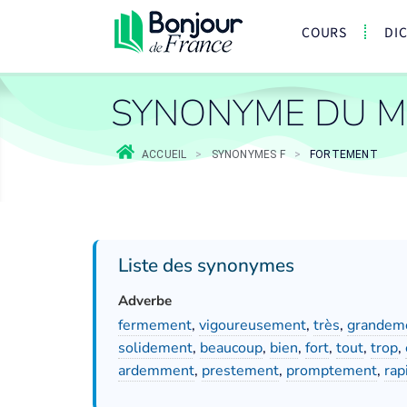
COURS
DI
SYNONYME DU M
ACCUEIL
>
SYNONYMES F
>
FORTEMENT
Liste des synonymes
Adverbe
fermement
,
vigoureusement
,
très
,
grandem
solidement
,
beaucoup
,
bien
,
fort
,
tout
,
trop
,
ardemment
,
prestement
,
promptement
,
rap