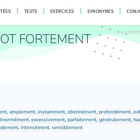
CTÉES
TESTS
EXERCICES
SYNONYMES
CONJ
OT FORTEMENT
ent
,
amplement
,
instamment
,
obstinément
,
profondément
,
ex
énormément
,
excessivement
,
parfaitement
,
généralement
,
ha
idement
,
intensément
,
sensiblement