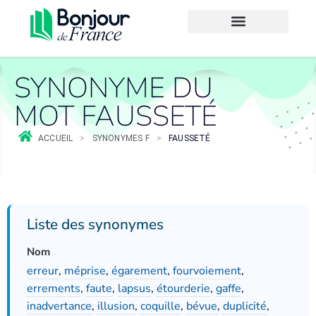
SYNONYME DU
MOT FAUSSETÉ
ACCUEIL
>
SYNONYMES F
>
FAUSSETÉ
Liste des synonymes
Nom
erreur
,
méprise
,
égarement
,
fourvoiement
,
errements
,
faute
,
lapsus
,
étourderie
,
gaffe
,
inadvertance
,
illusion
,
coquille
,
bévue
,
duplicité
,