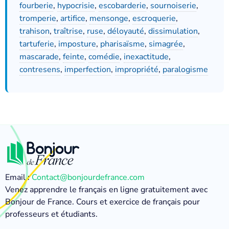
fourberie
,
hypocrisie
,
escobarderie
,
sournoiserie
,
tromperie
,
artifice
,
mensonge
,
escroquerie
,
trahison
,
traîtrise
,
ruse
,
déloyauté
,
dissimulation
,
tartuferie
,
imposture
,
pharisaïsme
,
simagrée
,
mascarade
,
feinte
,
comédie
,
inexactitude
,
contresens
,
imperfection
,
impropriété
,
paralogisme
Email :
Contact@bonjourdefrance.com
Venez apprendre le français en ligne gratuitement avec
Bonjour de France. Cours et exercice de français pour
professeurs et étudiants.