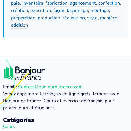
paie
,
inventaire
,
fabrication
,
agencement
,
confection
,
création
,
exécution
,
façon
,
façonnage
,
montage
,
préparation
,
production
,
réalisation
,
style
,
manière
,
addition
Email :
Contact@bonjourdefrance.com
Venez apprendre le français en ligne gratuitement avec
Bonjour de France. Cours et exercice de français pour
professeurs et étudiants.
Catégories
Cours