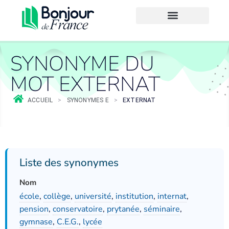
SYNONYME DU
MOT EXTERNAT
ACCUEIL
>
SYNONYMES E
>
EXTERNAT
Liste des synonymes
Nom
école
,
collège
,
université
,
institution
,
internat
,
pension
,
conservatoire
,
prytanée
,
séminaire
,
gymnase
,
C.E.G.
,
lycée