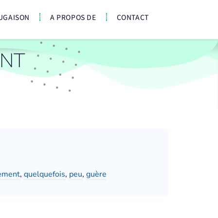
UGAISON
A PROPOS DE
CONTACT
ENT
tement
,
quelquefois
,
peu
,
guère