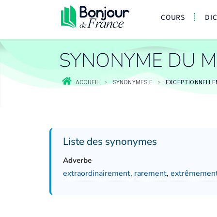
COURS
DI
SYNONYME DU M
ACCUEIL
>
SYNONYMES E
>
EXCEPTIONNELL
Liste des synonymes
Adverbe
extraordinairement
,
rarement
,
extrêmemen