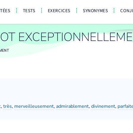
CTÉES
TESTS
EXERCICES
SYNONYMES
CONJ
OT EXCEPTIONNELLEM
EMENT
t
,
très
,
merveilleusement
,
admirablement
,
divinement
,
parfai