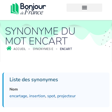
SYNONYME DU
MOT ENCART
ACCUEIL
>
SYNONYMES E
>
ENCART
Liste des synonymes
Nom
encartage
,
insertion
,
spot
,
projecteur