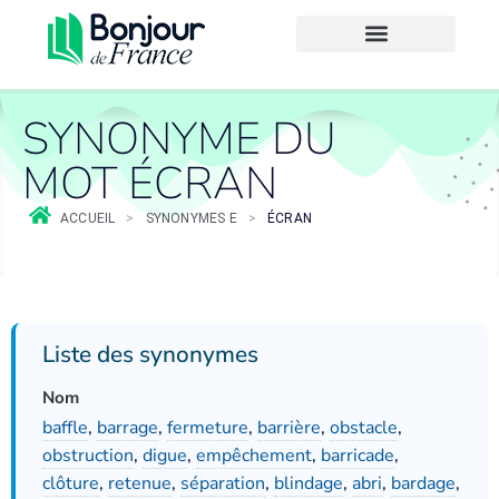
SYNONYME DU
MOT ÉCRAN
ACCUEIL
>
SYNONYMES E
>
ÉCRAN
Liste des synonymes
Nom
baffle
,
barrage
,
fermeture
,
barrière
,
obstacle
,
obstruction
,
digue
,
empêchement
,
barricade
,
clôture
,
retenue
,
séparation
,
blindage
,
abri
,
bardage
,