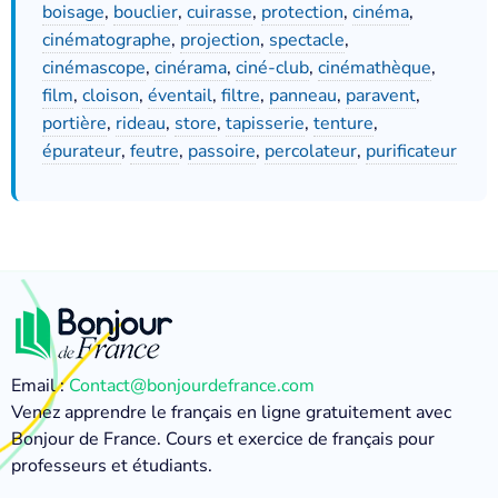
boisage
,
bouclier
,
cuirasse
,
protection
,
cinéma
,
cinématographe
,
projection
,
spectacle
,
cinémascope
,
cinérama
,
ciné-club
,
cinémathèque
,
film
,
cloison
,
éventail
,
filtre
,
panneau
,
paravent
,
portière
,
rideau
,
store
,
tapisserie
,
tenture
,
épurateur
,
feutre
,
passoire
,
percolateur
,
purificateur
Email :
Contact@bonjourdefrance.com
Venez apprendre le français en ligne gratuitement avec
Bonjour de France. Cours et exercice de français pour
professeurs et étudiants.