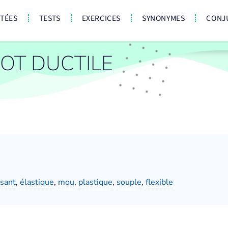
CTÉES
TESTS
EXERCICES
SYNONYMES
CONJ
OT DUCTILE
sant
,
élastique
,
mou
,
plastique
,
souple
,
flexible