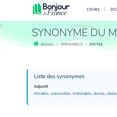
COURS
DI
SYNONYME DU M
ACCUEIL
>
SYNONYMES D
>
DUCTILE
Liste des synonymes
Adjectif
étirable
,
extensible
,
malléable
,
docile
,
obéis