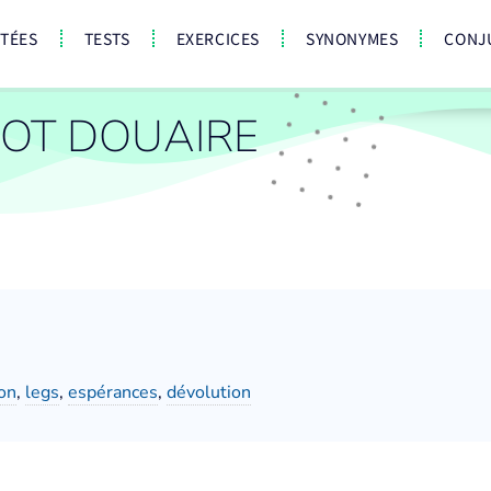
CTÉES
TESTS
EXERCICES
SYNONYMES
CONJ
OT DOUAIRE
on
,
legs
,
espérances
,
dévolution