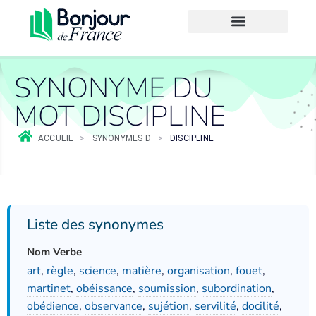
SYNONYME DU
MOT DISCIPLINE
ACCUEIL
>
SYNONYMES D
>
DISCIPLINE
Liste des synonymes
Nom Verbe
art
,
règle
,
science
,
matière
,
organisation
,
fouet
,
martinet
,
obéissance
,
soumission
,
subordination
,
obédience
,
observance
,
sujétion
,
servilité
,
docilité
,