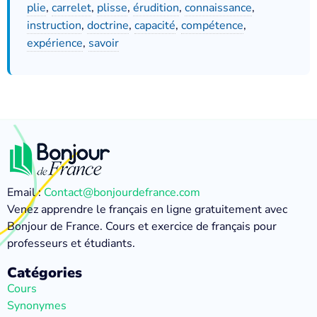
plie
,
carrelet
,
plisse
,
érudition
,
connaissance
,
instruction
,
doctrine
,
capacité
,
compétence
,
expérience
,
savoir
Email :
Contact@bonjourdefrance.com
Venez apprendre le français en ligne gratuitement avec
Bonjour de France. Cours et exercice de français pour
professeurs et étudiants.
Catégories
Cours
Synonymes