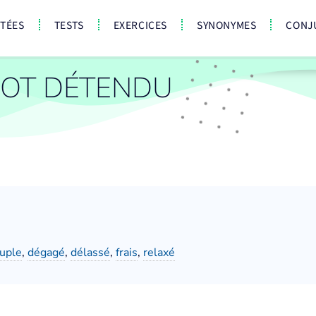
CTÉES
TESTS
EXERCICES
SYNONYMES
CONJ
OT DÉTENDU
uple
,
dégagé
,
délassé
,
frais
,
relaxé