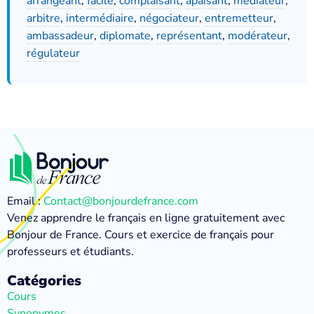
arrangeant
,
facile
,
complaisant
,
apaisant
,
médiateur
,
arbitre
,
intermédiaire
,
négociateur
,
entremetteur
,
ambassadeur
,
diplomate
,
représentant
,
modérateur
,
régulateur
Email :
Contact@bonjourdefrance.com
Venez apprendre le français en ligne gratuitement avec
Bonjour de France. Cours et exercice de français pour
professeurs et étudiants.
Catégories
Cours
Synonymes