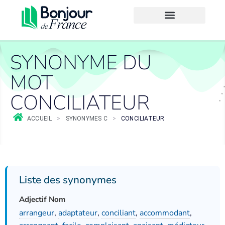
SYNONYME DU
MOT
CONCILIATEUR
ACCUEIL
>
SYNONYMES C
>
CONCILIATEUR
Liste des synonymes
Adjectif Nom
arrangeur
,
adaptateur
,
conciliant
,
accommodant
,