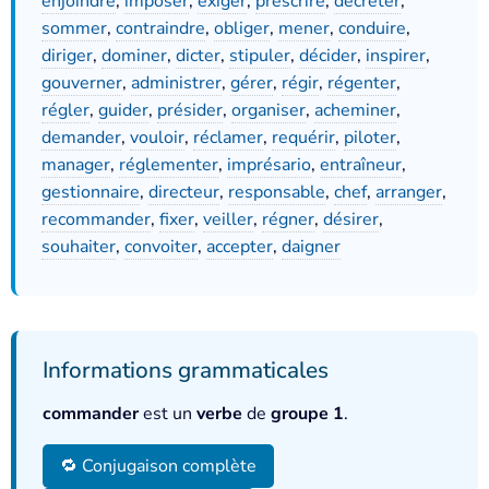
enjoindre
,
imposer
,
exiger
,
prescrire
,
décréter
,
sommer
,
contraindre
,
obliger
,
mener
,
conduire
,
diriger
,
dominer
,
dicter
,
stipuler
,
décider
,
inspirer
,
gouverner
,
administrer
,
gérer
,
régir
,
régenter
,
régler
,
guider
,
présider
,
organiser
,
acheminer
,
demander
,
vouloir
,
réclamer
,
requérir
,
piloter
,
manager
,
réglementer
,
imprésario
,
entraîneur
,
gestionnaire
,
directeur
,
responsable
,
chef
,
arranger
,
recommander
,
fixer
,
veiller
,
régner
,
désirer
,
souhaiter
,
convoiter
,
accepter
,
daigner
Informations grammaticales
commander
est un
verbe
de
groupe 1
.
🔁 Conjugaison complète