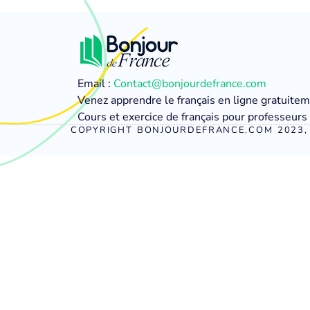
Email :
Contact@bonjourdefrance.com
Venez apprendre le français en ligne gratuite
Cours et exercice de français pour professeurs 
COPYRIGHT BONJOURDEFRANCE.COM 2023, 