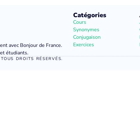
Catégories
Cours
Synonymes
Conjugaison
Exercices
ment avec Bonjour de France.
et étudiants.
TOUS DROITS RÉSERVÉS.