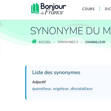
COURS
DI
SYNONYME DU M
ACCUEIL
>
SYNONYMES C
>
CHAMAILLEUR
Liste des synonymes
Adjectif
querelleur
,
ergoteur
,
discutailleur