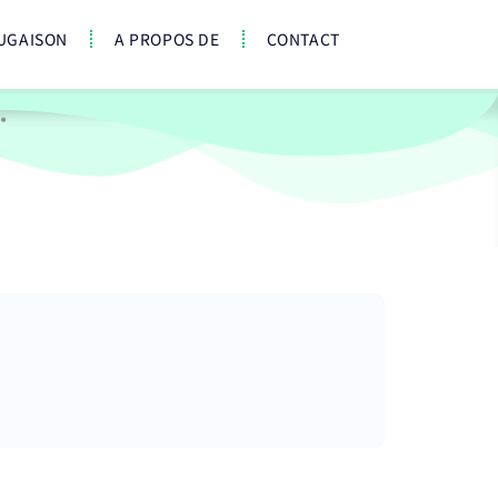
UGAISON
A PROPOS DE
CONTACT