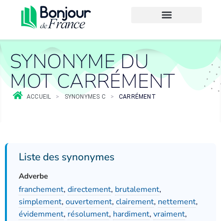
SYNONYME DU
MOT CARRÉMENT
ACCUEIL
>
SYNONYMES C
>
CARRÉMENT
Liste des synonymes
Adverbe
franchement
,
directement
,
brutalement
,
simplement
,
ouvertement
,
clairement
,
nettement
,
évidemment
,
résolument
,
hardiment
,
vraiment
,