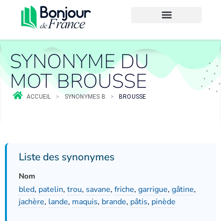
SYNONYME DU
MOT BROUSSE
ACCUEIL
>
SYNONYMES B
>
BROUSSE
Liste des synonymes
Nom
bled
,
patelin
,
trou
,
savane
,
friche
,
garrigue
,
gâtine
,
jachère
,
lande
,
maquis
,
brande
,
pâtis
,
pinède