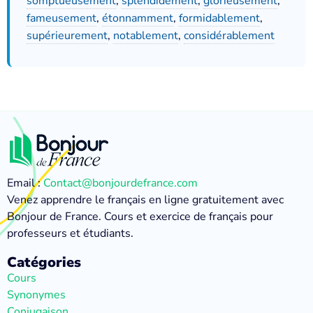
somptueusement
,
splendidement
,
glorieusement
,
fameusement
,
étonnamment
,
formidablement
,
supérieurement
,
notablement
,
considérablement
Email :
Contact@bonjourdefrance.com
Venez apprendre le français en ligne gratuitement avec
Bonjour de France. Cours et exercice de français pour
professeurs et étudiants.
Catégories
Cours
Synonymes
Conjugaison