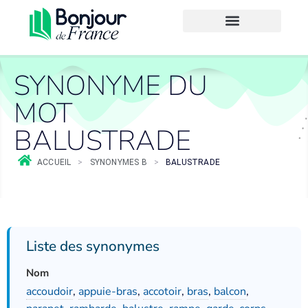
SYNONYME DU
MOT
BALUSTRADE
ACCUEIL
>
SYNONYMES B
>
BALUSTRADE
Liste des synonymes
Nom
accoudoir
,
appuie-bras
,
accotoir
,
bras
,
balcon
,