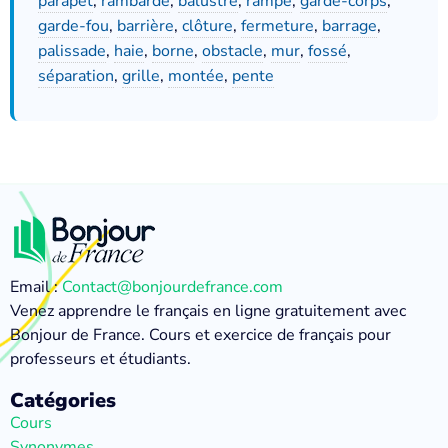
parapet
,
rambarde
,
balustre
,
rampe
,
garde-corps
,
garde-fou
,
barrière
,
clôture
,
fermeture
,
barrage
,
palissade
,
haie
,
borne
,
obstacle
,
mur
,
fossé
,
séparation
,
grille
,
montée
,
pente
Email :
Contact@bonjourdefrance.com
Venez apprendre le français en ligne gratuitement avec
Bonjour de France. Cours et exercice de français pour
professeurs et étudiants.
Catégories
Cours
Synonymes