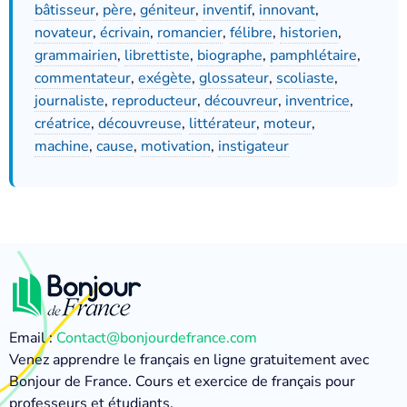
bâtisseur
,
père
,
géniteur
,
inventif
,
innovant
,
novateur
,
écrivain
,
romancier
,
félibre
,
historien
,
grammairien
,
librettiste
,
biographe
,
pamphlétaire
,
commentateur
,
exégète
,
glossateur
,
scoliaste
,
journaliste
,
reproducteur
,
découvreur
,
inventrice
,
créatrice
,
découvreuse
,
littérateur
,
moteur
,
machine
,
cause
,
motivation
,
instigateur
Email :
Contact@bonjourdefrance.com
Venez apprendre le français en ligne gratuitement avec
Bonjour de France. Cours et exercice de français pour
professeurs et étudiants.