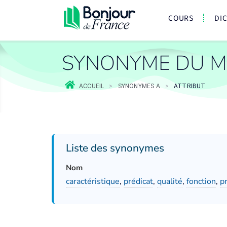
COURS
DI
SYNONYME DU M
ACCUEIL
>
SYNONYMES A
>
ATTRIBUT
Liste des synonymes
Nom
caractéristique
,
prédicat
,
qualité
,
fonction
,
p