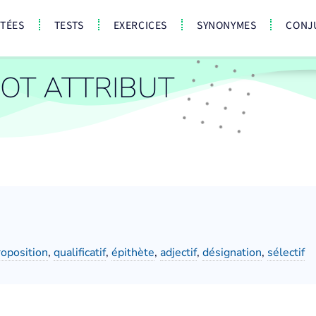
CTÉES
TESTS
EXERCICES
SYNONYMES
CONJ
OT ATTRIBUT
roposition
,
qualificatif
,
épithète
,
adjectif
,
désignation
,
sélectif