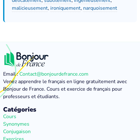
délicatement
,
subtilement
,
ingénieusement
,
malicieusement
,
ironiquement
,
narquoisement
Email :
Contact@bonjourdefrance.com
Venez apprendre le français en ligne gratuitement avec
Bonjour de France. Cours et exercice de français pour
professeurs et étudiants.
Catégories
Cours
Synonymes
Conjugaison
Exercices