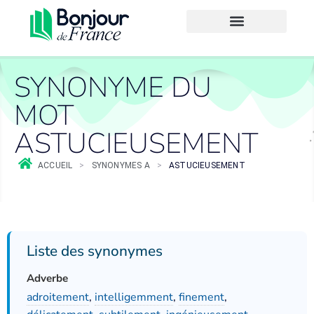
SYNONYME DU
MOT
ASTUCIEUSEMENT
ACCUEIL
>
SYNONYMES A
>
ASTUCIEUSEMENT
Liste des synonymes
Adverbe
adroitement
,
intelligemment
,
finement
,