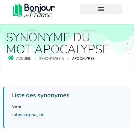
SYNONYME DU
MOT APOCALYPSE
ACCUEIL
>
SYNONYMES A
>
APOCALYPSE
Liste des synonymes
Nom
catastrophe
,
fin