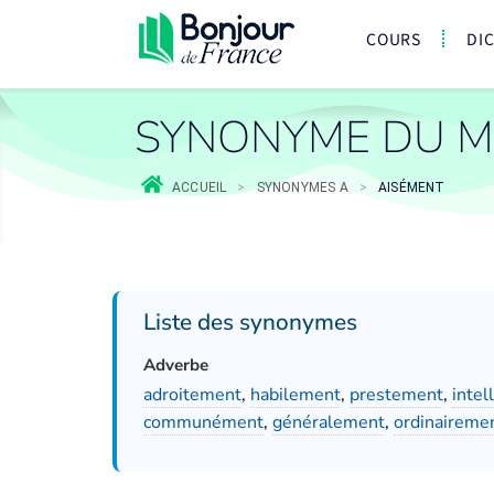
COURS
DI
SYNONYME DU M
ACCUEIL
>
SYNONYMES A
>
AISÉMENT
Liste des synonymes
Adverbe
adroitement
,
habilement
,
prestement
,
inte
communément
,
généralement
,
ordinaireme