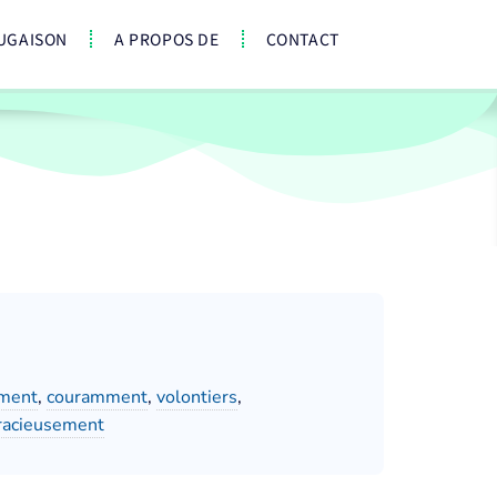
UGAISON
A PROPOS DE
CONTACT
ement
,
couramment
,
volontiers
,
racieusement