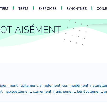
CTÉES
TESTS
EXERCICES
SYNONYMES
CONJ
OT AISÉMENT
lligemment
,
facilement
,
simplement
,
commodément
,
naturell
nt
,
habituellement
,
clairement
,
franchement
,
bénévolement
,
g