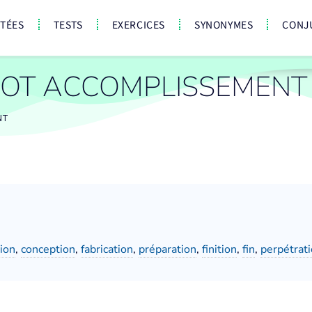
CTÉES
TESTS
EXERCICES
SYNONYMES
CONJ
OT ACCOMPLISSEMENT
NT
ion
,
conception
,
fabrication
,
préparation
,
finition
,
fin
,
perpétrat