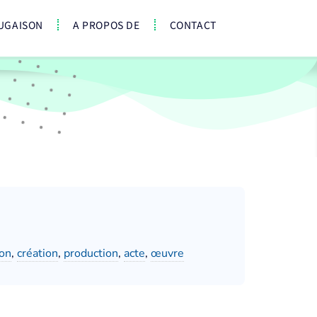
UGAISON
A PROPOS DE
CONTACT
ion
,
création
,
production
,
acte
,
œuvre