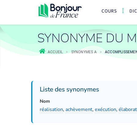
COURS
DI
SYNONYME DU M
ACCUEIL
>
SYNONYMES A
>
ACCOMPLISSEME
Liste des synonymes
Nom
réalisation
,
achèvement
,
exécution
,
élaborat