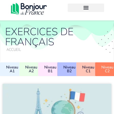
EXERCICES DE
FRANÇAIS
ACCUEIL
Niveau
Niveau
Niveau
Niveau
Niveau
Niveau
A1
A2
B1
B2
C1
C2