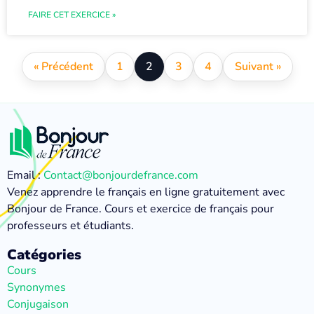
FAIRE CET EXERCICE »
« Précédent
1
2
3
4
Suivant »
Email :
Contact@bonjourdefrance.com
Venez apprendre le français en ligne gratuitement avec
Bonjour de France. Cours et exercice de français pour
professeurs et étudiants.
Catégories
Cours
Synonymes
Conjugaison