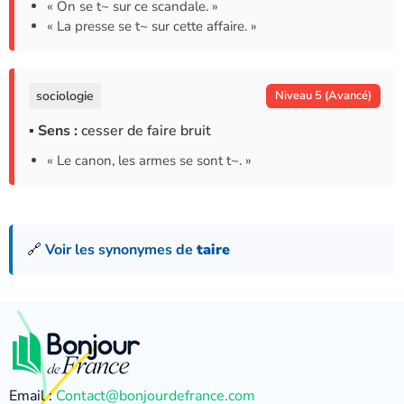
« On se t~ sur ce scandale. »
« La presse se t~ sur cette affaire. »
sociologie
Niveau 5 (Avancé)
▪ Sens :
cesser de faire bruit
« Le canon, les armes se sont t~. »
🔗
Voir les synonymes de
taire
Email :
Contact@bonjourdefrance.com