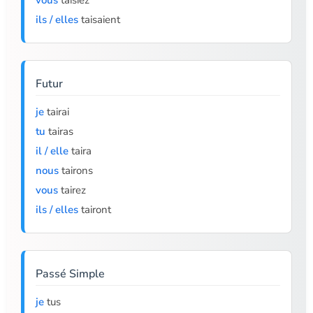
vous
taisiez
ils / elles
taisaient
Futur
je
tairai
tu
tairas
il / elle
taira
nous
tairons
vous
tairez
ils / elles
tairont
Passé Simple
je
tus