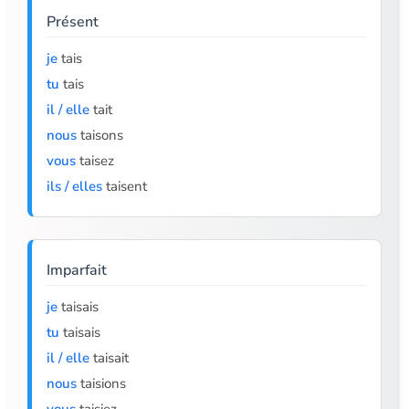
Présent
je
tais
tu
tais
il / elle
tait
nous
taisons
vous
taisez
ils / elles
taisent
Imparfait
je
taisais
tu
taisais
il / elle
taisait
nous
taisions