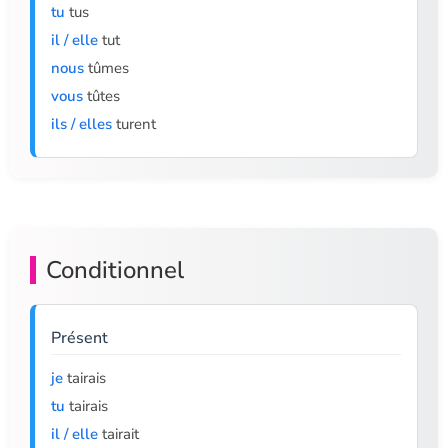
tu
tus
il / elle
tut
nous
tûmes
vous
tûtes
ils / elles
turent
Conditionnel
Présent
je
tairais
tu
tairais
il / elle
tairait