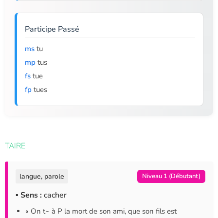
Participe Passé
ms
tu
mp
tus
fs
tue
fp
tues
TAIRE
langue, parole
Niveau 1 (Débutant)
▪ Sens :
cacher
« On t~ à P la mort de son ami, que son fils est